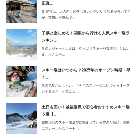
正直…
界 箱根は、大人向けの落ち着いた宿という印象が強いです
が、実際に子連れで…
子供と楽しめる！関東から行ける人気スキー場ラ
ンキン…
冬のレジャーといえば、やっぱりスキーや雪遊び。とはい
え、小さな子…
スキー場はいつから？2025年のオープン時期・早
く…
冬の気配が近づくと、「今年のスキー場はいつからオープ
ンするの？」と気にな…
土日も安い！越後湯沢で初心者おすすめスキー場
５選【…
越後湯沢のスキー場選びに悩まれている方のために、実際
にプレーしたスキーヤ…